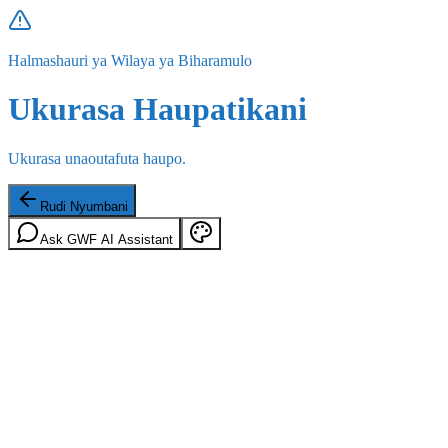
Halmashauri ya Wilaya ya Biharamulo
Ukurasa Haupatikani
Ukurasa unaoutafuta haupo.
Rudi Nyumbani
Ask GWF AI Assistant